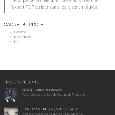
théorique de la collection. Des outils, tels que
l’export PDF ou le tri par silos, y sont intégrés.
CADRE DU PROJET
Concept
Interactivité
DA
PROJETS RÉCENTS
ADIDAS – Jersey presentation
Rendu 3D des maillots de l'équipe de France de...
SPORT 2000 – Mapping Vidéo interactif
Installé en magasin, ce dispositif phygital per...